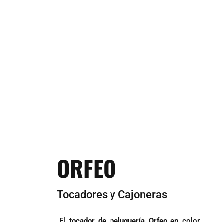
ORFEO
Tocadores y Cajoneras
El
tocador de peluquería Orfeo
en color