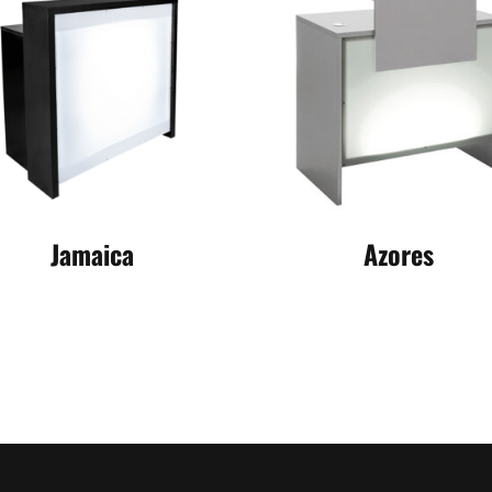
Jamaica
Azores